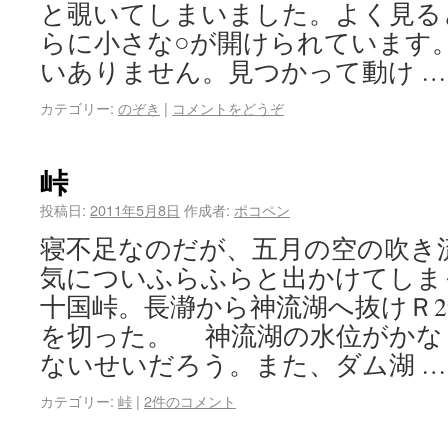
と覗いてしまいました。よく見る
らに小さな○が開けられています
いありません。見つかって動け 
カテゴリー:
のぞき
|
コメントをどうぞ
峠
投稿日:
2011年5月8日
作成者:
ポコペン
寝不足なのだが、五月の空の吹き
気についふらふらと出かけてしま
十国峠。長瀞から神流湖へ抜けＲ2
を切った。 神流湖の水位がかな
ないせいだろう。また、ダム湖 
カテゴリー:
峠
|
2件のコメント