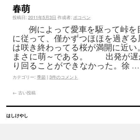
春萌
投稿日:
2011年5月3日
作成者:
ポコペン
例によって愛車を駆って峠を目
に従って、僅かずつほほを過ぎる
は咲き終わってる桜が満開に近い
まさに萌～である。 出発が遅
り回ることができなかった。徐 
カテゴリー:
季節
|
3件のコメント
←
古い投稿
はしけやし