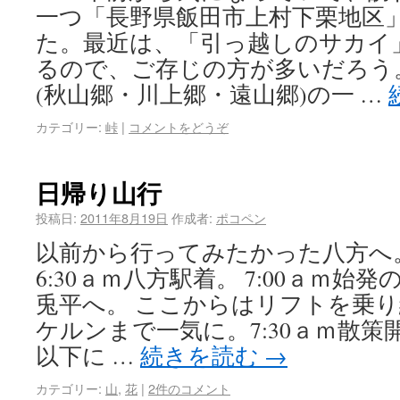
一つ「長野県飯田市上村下栗地区
た。最近は、「引っ越しのサカイ
るので、ご存じの方が多いだろう
(秋山郷・川上郷・遠山郷)の一 …
カテゴリー:
峠
|
コメントをどうぞ
日帰り山行
投稿日:
2011年8月19日
作成者:
ポコペン
以前から行ってみたかった八方へ。
6:30ａｍ八方駅着。 7:00ａｍ
兎平へ。 ここからはリフトを乗り
ケルンまで一気に。7:30ａｍ散策
以下に …
続きを読む
→
カテゴリー:
山
,
花
|
2件のコメント