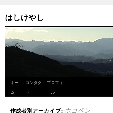
はしけやし
ホー
コンタク
プロフィ
ム
ト
ール
ポコペン
作成者別アーカイブ: