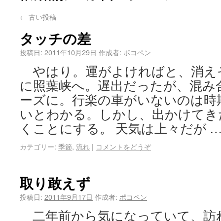
←
古い投稿
タッチの差
投稿日:
2011年10月29日
作成者:
ポコペン
やはり。運がよければと、消え
に照葉峡へ。遅出だったが、混み
ーズに。行楽の車がいないのは時
いとわかる。しかし、出かけてき
くことにする。 天気は上々だが 
カテゴリー:
季節
,
流れ
|
コメントをどうぞ
取り敢えず
投稿日:
2011年9月17日
作成者:
ポコペン
二年前から気になっていて、訪