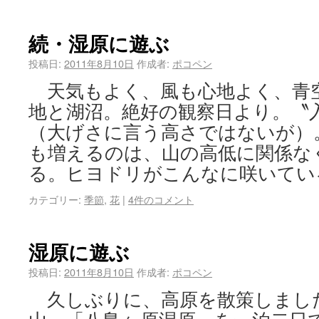
続・湿原に遊ぶ
投稿日:
2011年8月10日
作成者:
ポコペン
天気もよく、風も心地よく、青
地と湖沼。絶好の観察日より。〝
（大げさに言う高さではないが）
も増えるのは、山の高低に関係な
る。ヒヨドリがこんなに咲いてい
カテゴリー:
季節
,
花
|
4件のコメント
湿原に遊ぶ
投稿日:
2011年8月10日
作成者:
ポコペン
久しぶりに、高原を散策しまし