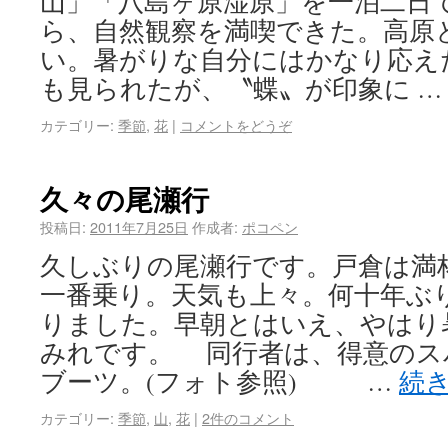
山」「八島ヶ原湿原」を一泊二日
ら、自然観察を満喫できた。高原
い。暑がりな自分にはかなり応え
も見られたが、〝蝶〟が印象に 
カテゴリー:
季節
,
花
|
コメントをどうぞ
久々の尾瀬行
投稿日:
2011年7月25日
作成者:
ポコペン
久しぶりの尾瀬行です。戸倉は満
一番乗り。天気も上々。何十年ぶ
りました。早朝とはいえ、やはり
みれです。 同行者は、得意のス
ブーツ。(フォト参照) …
続
カテゴリー:
季節
,
山
,
花
|
2件のコメント