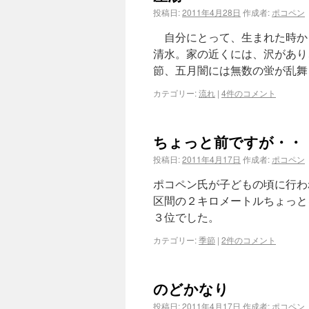
投稿日:
2011年4月28日
作成者:
ポコペン
自分にとって、生まれた時か
清水。家の近くには、沢があり
節、五月闇には無数の蛍が乱舞
カテゴリー:
流れ
|
4件のコメント
ちょっと前ですが・・
投稿日:
2011年4月17日
作成者:
ポコペン
ポコペン氏が子どもの頃に行わ
区間の２キロメートルちょっと
３位でした。
カテゴリー:
季節
|
2件のコメント
のどかなり
投稿日:
2011年4月17日
作成者:
ポコペン