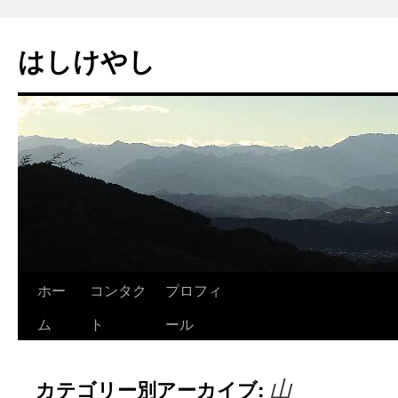
はしけやし
ホー
コンタク
プロフィ
ム
ト
ール
山
カテゴリー別アーカイブ: