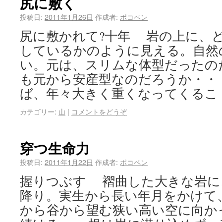
尻に敷く
投稿日:
2011年1月26日
作成者:
ポコペン
尻に敷かれて?十年 岩の上に、
しているかのように見える。自然
い。元は、スリムな体型だったの
も元から安産型なのだろうか・・
ば、年々大きく重くなってくるこ
カテゴリー:
山
|
コメントをどうぞ
穿つ生命力
投稿日:
2011年1月22日
作成者:
ポコペン
握りつぶす 褶曲した大きな岩に
降り。実生から長い年月をかけて
から谷から望む狭い高い空に向か