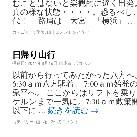
むことはないと楽観的に遅く出発
真の様な状態・・・・。恐るべし
代！ 路肩は「大宮」「横浜」 
カテゴリー:
季節
,
山
|
コメントをどうぞ
日帰り山行
投稿日:
2011年8月19日
作成者:
ポコペン
以前から行ってみたかった八方へ。
6:30ａｍ八方駅着。 7:00ａｍ
兎平へ。 ここからはリフトを乗り
ケルンまで一気に。7:30ａｍ散策
以下に …
続きを読む
→
カテゴリー:
山
,
花
|
2件のコメント