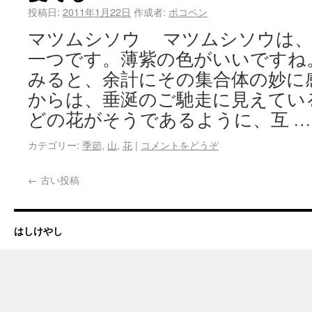
投稿日:
2011年1月22日
作成者:
ポコペン
マツムシソウ マツムシソウは、
一つです。薄紫の色がいいですね
みると、余計にその集合体の妙に
からは、垂涎のご馳走に見えてい
どの花がそうであるように、互 
カテゴリー:
季節
,
山
,
花
|
コメントをどうぞ
←
古い投稿
はしけやし