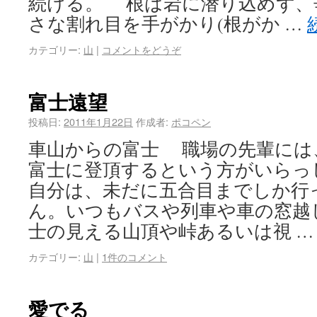
続ける。 根は岩に潜り込めず、
さな割れ目を手がかり(根がか …
カテゴリー:
山
|
コメントをどうぞ
富士遠望
投稿日:
2011年1月22日
作成者:
ポコペン
車山からの富士 職場の先輩には
富士に登頂するという方がいらっ
自分は、未だに五合目までしか行
ん。いつもバスや列車や車の窓越
士の見える山頂や峠あるいは視 
カテゴリー:
山
|
1件のコメント
愛でる