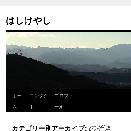
はしけやし
ホー
コンタク
プロフィ
ム
ト
ール
のぞき
カテゴリー別アーカイブ: