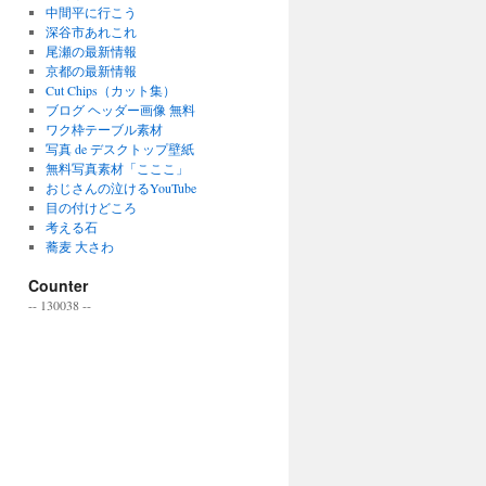
中間平に行こう
深谷市あれこれ
尾瀬の最新情報
京都の最新情報
Cut Chips（カット集）
ブログ ヘッダー画像 無料
ワク枠テーブル素材
写真 de デスクトップ壁紙
無料写真素材「こここ」
おじさんの泣けるYouTube
目の付けどころ
考える石
蕎麦 大さわ
Counter
--
130038
--