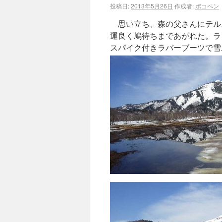
投稿日:
2013年5月26日
作成者:
ポコペン
思い立ち、森の父さんにテル。
運良く鳩待ちまであがれた。ラ
スパイク付きラバーブーツで雪