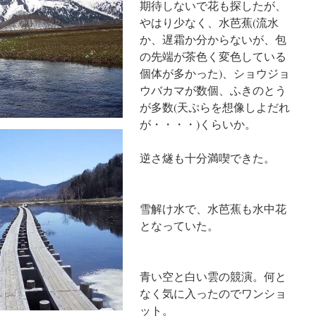
期待しないで花も探したが、
やはり少なく、水芭蕉(流水
か、遅霜か分からないが、包
の先端が茶色く変色している
個体が多かった)、ショウジョ
ウバカマが数個、ふきのとう
が多数(天ぷらを想像しよだれ
が・・・・)くらいか。
逆さ燧も十分満喫できた。
雪解け水で、水芭蕉も水中花
となっていた。
青い空と白い雲の競演。何と
なく気に入ったのでワンショ
ット。