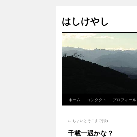
はしけやし
ホーム
コンタクト
プロフィール
←
ちょいとそこまで(後)
千載一遇かな？