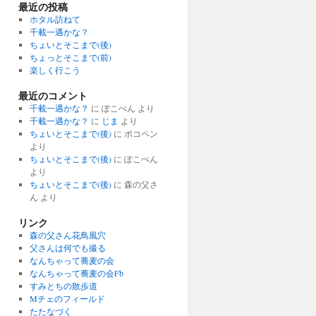
最近の投稿
ホタル訪ねて
千載一遇かな？
ちょいとそこまで(後)
ちょっとそこまで(前)
楽しく行こう
最近のコメント
千載一遇かな？
に ぽこぺん より
千載一遇かな？
に
じま
より
ちょいとそこまで(後)
に ポコペン
より
ちょいとそこまで(後)
に ぽこぺん
より
ちょいとそこまで(後)
に 森の父さ
ん より
リンク
森の父さん花鳥風穴
父さんは何でも撮る
なんちゃって蕎麦の会
なんちゃって蕎麦の会Fb
すみとちの散歩道
Mチェのフィールド
たたなづく