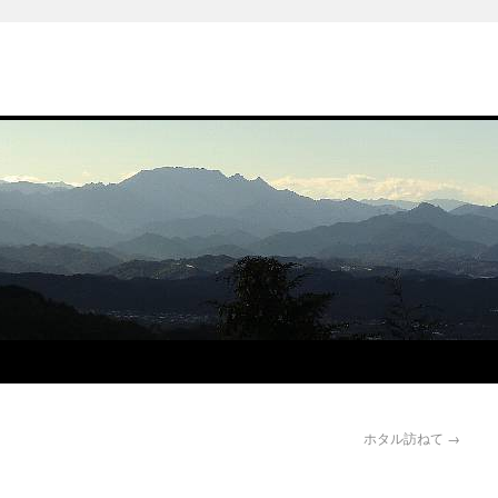
ホタル訪ねて
→