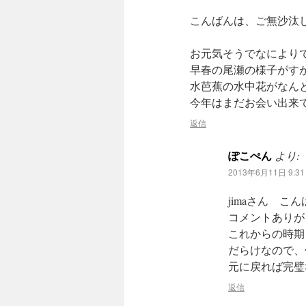
こんばんは、ご無沙汰
お元気そうでなにより
早春の尾瀬の様子がす
水芭蕉の水中花がなん
今年はまだお会い出来
返信
ぽこぺん
より:
2013年6月11日 9:31
jimaさん こ
コメントありが
これからの時期
だらけなので、
元に戻れば完璧
返信