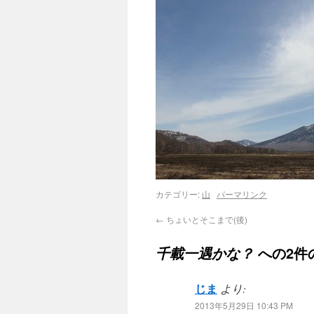
カテゴリー:
山
パーマリンク
←
ちょいとそこまで(後)
への2件
千載一遇かな？
じま
より:
2013年5月29日 10:43 PM