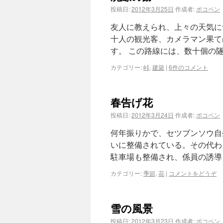
投稿日:
2012年3月25日
作成者:
ポコペン
友人に教えられ、上々の天気に
十人の観光客、カメラマン果て
す。 この路線には、数十個の
カテゴリー:
峠
,
建築
|
6件のコメント
春告げ花
投稿日:
2012年3月24日
作成者:
ポコペン
何年振りかで、セツブンソウ自
いに整備されている。その代わ
駐車場も整備され、係員の誘導
カテゴリー:
季節
,
花
|
コメントをどうぞ
雪の風景
投稿日:
2012年3月23日
作成者:
ポコペン