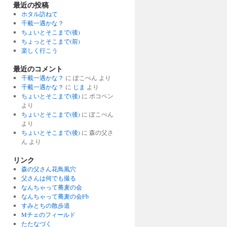
最近の投稿
ホタル訪ねて
千載一遇かな？
ちょいとそこまで(後)
ちょっとそこまで(前)
楽しく行こう
最近のコメント
千載一遇かな？
に ぽこぺん より
千載一遇かな？
に
じま
より
ちょいとそこまで(後)
に ポコペン
より
ちょいとそこまで(後)
に ぽこぺん
より
ちょいとそこまで(後)
に 森の父さ
ん より
リンク
森の父さん花鳥風穴
父さんは何でも撮る
なんちゃって蕎麦の会
なんちゃって蕎麦の会Fb
すみとちの散歩道
Mチェのフィールド
たたなづく