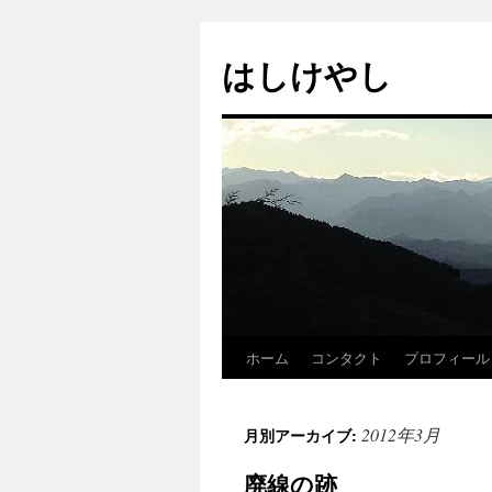
はしけやし
ホーム
コンタクト
プロフィール
2012年3月
月別アーカイブ:
廃線の跡