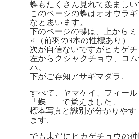
蝶もたくさん見れて羨ましい
このページの蝶はオオウラギ
なと思います。
下のページの蝶は、上からミ
♂（前羽の3本の性標あり）
次が自信ないですがヒカゲチ
左からクジャクチョウ、コム
ハ、
下がご存知アサギマダラ、
すべて、ヤマケイ、フィー
「蝶」 で覚えました。
標本写真と識別が分かりやす
ます。
でも未だにヒカゲチョウの仲