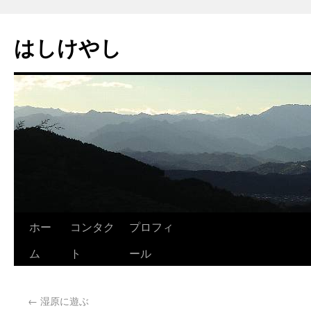
はしけやし
ホー
コンタク
プロフィ
ム
ト
ール
←
湿原に遊ぶ