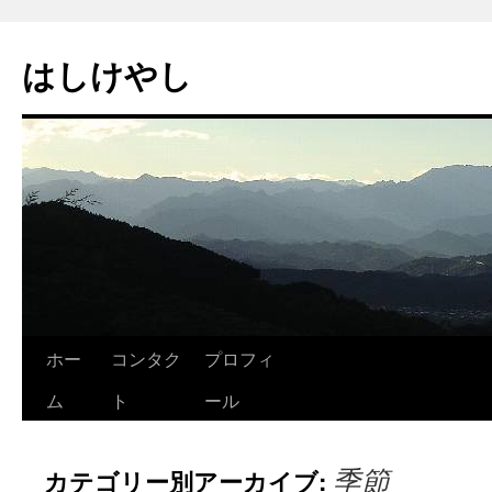
はしけやし
ホー
コンタク
プロフィ
ム
ト
ール
季節
カテゴリー別アーカイブ: