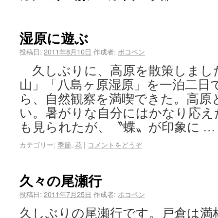
湿原に遊ぶ
投稿日:
2011年8月10日
作成者:
ポコペン
久しぶりに、高原を散策しまし
山」「八島ヶ原湿原」を一泊二日
ら、自然観察を満喫できた。高原
い。暑がりな自分にはかなり応え
も見られたが、〝蝶〟が印象に 
カテゴリー:
季節
,
花
|
コメントをどうぞ
久々の尾瀬行
投稿日:
2011年7月25日
作成者:
ポコペン
久しぶりの尾瀬行です。戸倉は満