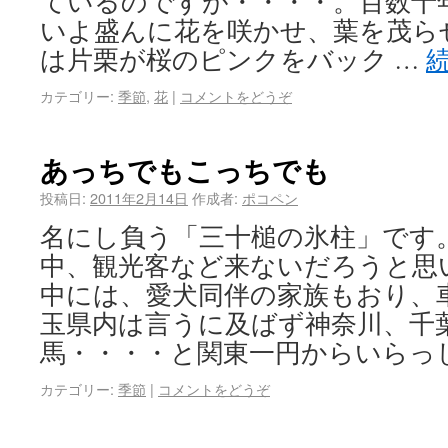
ているのですが・・・・。百数十
いよ盛んに花を咲かせ、葉を茂ら
は片栗が桜のピンクをバック …
カテゴリー:
季節
,
花
|
コメントをどうぞ
あっちでもこっちでも
投稿日:
2011年2月14日
作成者:
ポコペン
名にし負う「三十槌の氷柱」です
中、観光客など来ないだろうと思
中には、愛犬同伴の家族もおり、
玉県内は言うに及ばず神奈川、千
馬・・・・と関東一円からいらっ
カテゴリー:
季節
|
コメントをどうぞ