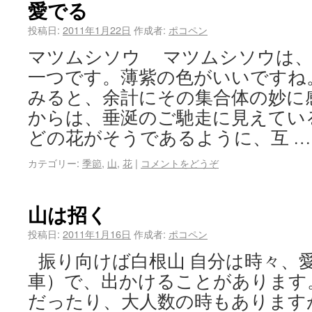
愛でる
投稿日:
2011年1月22日
作成者:
ポコペン
マツムシソウ マツムシソウは、
一つです。薄紫の色がいいですね
みると、余計にその集合体の妙に
からは、垂涎のご馳走に見えてい
どの花がそうであるように、互 
カテゴリー:
季節
,
山
,
花
|
コメントをどうぞ
山は招く
投稿日:
2011年1月16日
作成者:
ポコペン
振り向けば白根山 自分は時々、愛
車）で、出かけることがあります
だったり、大人数の時もあります