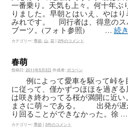
一番乗り。天気も上々。何十年ぶ
りました。早朝とはいえ、やはり
みれです。 同行者は、得意のス
ブーツ。(フォト参照) …
続
カテゴリー:
季節
,
山
,
花
|
2件のコメント
春萌
投稿日:
2011年5月3日
作成者:
ポコペン
例によって愛車を駆って峠を目
に従って、僅かずつほほを過ぎる
は咲き終わってる桜が満開に近い
まさに萌～である。 出発が遅
り回ることができなかった。徐 
カテゴリー:
季節
|
3件のコメント